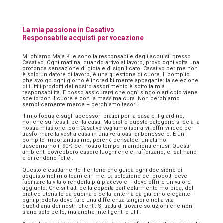
La mia passione in Casativo
Responsabile acquisti per vocazione
Mi chiamo Maja K. e sono la responsabile degli acquisti presso
Casativo. Ogni mattina, quando arrivo al lavoro, provo ogni volta una
profonda sensazione di gioia e di significato. Casativo per me non
è solo un datore di lavoro, è una questione di cuore. Il compito
che svolgo ogni giorno è incredibilmente appagante: la selezione
di tutti i prodotti del nostro assortimento è sotto la mia
responsabilità. E posso assicurarvi che ogni singolo articolo viene
scelto con il cuore e con la massima cura. Non cerchiamo
semplicemente merce – cerchiamo tesori.
Il mio focus è sugli accessori pratici per la casa e il giardino,
nonché sui tessili per la casa. Ma dietro queste categorie si cela la
nostra missione: con Casativo vogliamo ispirarvi, offrirvi idee per
trasformare la vostra casa in una vera oasi di benessere. È un
compito importantissimo, perché pensateci un attimo:
trascorriamo il 90% del nostro tempo in ambienti chiusi. Questi
ambienti dovrebbero essere luoghi che ci rafforzano, ci calmano
e ci rendono felici.
Questo è esattamente il criterio che guida ogni decisione di
acquisto nel mio team e in me. La selezione dei prodotti deve
facilitare la vita o renderla più piacevole – deve offrire un valore
aggiunto. Che si tratti della coperta particolarmente morbida, del
pratico utensile da cucina o della lanterna da giardino elegante –
ogni prodotto deve fare una differenza tangibile nella vita
quotidiana dei nostri clienti. Si tratta di trovare soluzioni che non
siano solo belle, ma anche intelligenti e utili.