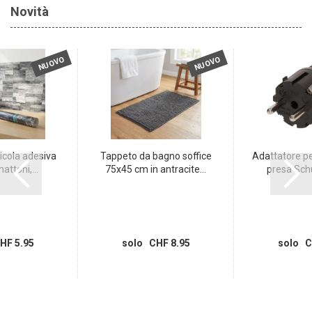
Novità
NUOVO
NUOVO
icola adesiva
Tappeto da bagno soffice
Adattatore p
attoni,...
75x45 cm in antracite...
presa Schu
HF 5.95
solo CHF 8.95
solo C