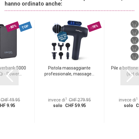
hanno ordinato anche:
In questo modo puoi sempre fissare i cuscini al loro posto.
-80%
-78%
TOP
erbank 5000
Pistola massaggiante
Pile a bottone 
 - Power...
professionale, massage...
(set da
1
1
CHF 49.95
invece di
CHF 279.95
invece di
HF 9.95
solo CHF 59.95
solo C