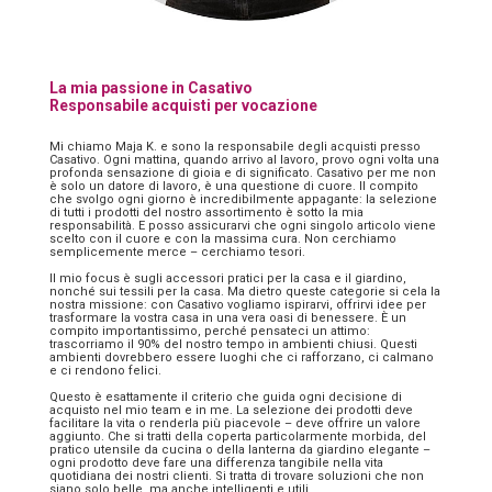
La mia passione in Casativo
Responsabile acquisti per vocazione
Mi chiamo Maja K. e sono la responsabile degli acquisti presso
Casativo. Ogni mattina, quando arrivo al lavoro, provo ogni volta una
profonda sensazione di gioia e di significato. Casativo per me non
è solo un datore di lavoro, è una questione di cuore. Il compito
che svolgo ogni giorno è incredibilmente appagante: la selezione
di tutti i prodotti del nostro assortimento è sotto la mia
responsabilità. E posso assicurarvi che ogni singolo articolo viene
scelto con il cuore e con la massima cura. Non cerchiamo
semplicemente merce – cerchiamo tesori.
Il mio focus è sugli accessori pratici per la casa e il giardino,
nonché sui tessili per la casa. Ma dietro queste categorie si cela la
nostra missione: con Casativo vogliamo ispirarvi, offrirvi idee per
trasformare la vostra casa in una vera oasi di benessere. È un
compito importantissimo, perché pensateci un attimo:
trascorriamo il 90% del nostro tempo in ambienti chiusi. Questi
ambienti dovrebbero essere luoghi che ci rafforzano, ci calmano
e ci rendono felici.
Questo è esattamente il criterio che guida ogni decisione di
acquisto nel mio team e in me. La selezione dei prodotti deve
facilitare la vita o renderla più piacevole – deve offrire un valore
aggiunto. Che si tratti della coperta particolarmente morbida, del
pratico utensile da cucina o della lanterna da giardino elegante –
ogni prodotto deve fare una differenza tangibile nella vita
quotidiana dei nostri clienti. Si tratta di trovare soluzioni che non
siano solo belle, ma anche intelligenti e utili.