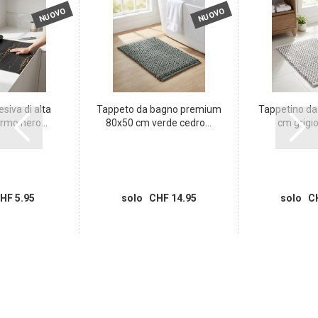
NUOVO
NUOVO
esiva di alta
Tappeto da bagno premium
Tappetino da
rmo nero...
80x50 cm verde cedro...
cm grigio
HF 5.95
solo CHF 14.95
solo CH