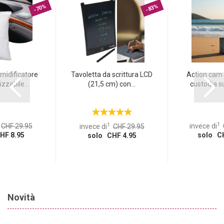
dovrete preoccuparvi di scivolare mentre vi rilassate all‘aperto.
-70%
-83%
Inoltre, il materiale morbido si adatta perfettamente ai contorni
del corpo e garantisce il massimo comfort!
midificatore
Tavoletta da scrittura LCD
Action cam 4
izzabile...
(21,5 cm) con...
custodia s
1
1
CHF 29.95
invece di
invece di
CHF 29.95
HF 8.95
solo CH
solo CHF 4.95
Novità