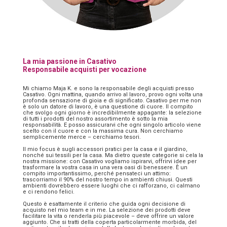
La mia passione in Casativo
Responsabile acquisti per vocazione
Mi chiamo Maja K. e sono la responsabile degli acquisti presso
Casativo. Ogni mattina, quando arrivo al lavoro, provo ogni volta una
profonda sensazione di gioia e di significato. Casativo per me non
è solo un datore di lavoro, è una questione di cuore. Il compito
che svolgo ogni giorno è incredibilmente appagante: la selezione
di tutti i prodotti del nostro assortimento è sotto la mia
responsabilità. E posso assicurarvi che ogni singolo articolo viene
scelto con il cuore e con la massima cura. Non cerchiamo
semplicemente merce – cerchiamo tesori.
Il mio focus è sugli accessori pratici per la casa e il giardino,
nonché sui tessili per la casa. Ma dietro queste categorie si cela la
nostra missione: con Casativo vogliamo ispirarvi, offrirvi idee per
trasformare la vostra casa in una vera oasi di benessere. È un
compito importantissimo, perché pensateci un attimo:
trascorriamo il 90% del nostro tempo in ambienti chiusi. Questi
ambienti dovrebbero essere luoghi che ci rafforzano, ci calmano
e ci rendono felici.
Questo è esattamente il criterio che guida ogni decisione di
acquisto nel mio team e in me. La selezione dei prodotti deve
facilitare la vita o renderla più piacevole – deve offrire un valore
aggiunto. Che si tratti della coperta particolarmente morbida, del