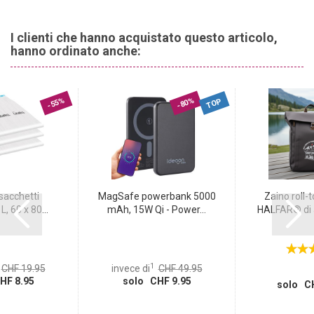
I clienti che hanno acquistato questo articolo,
hanno ordinato anche:
-55%
-80%
TOP
sacchetti
MagSafe powerbank 5000
Zaino roll-
, 60 x 80...
mAh, 15W Qi - Power...
HALFAR® di al
1
CHF 19.95
invece di
CHF 49.95
HF 8.95
solo CHF 9.95
solo CH