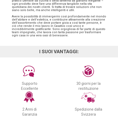
pratico utensile da cucina o della lanterna da giardino elegante –
ogni prodotto deve fare una differenza tangibile nella vita
quotidiana dei nostri clienti. Si tratta di trovare soluzioni che non
siano solo belle, ma anche intelligenti e utili.
Avere la possibilità di immergermi così profondamente nel mondo
dell’abitare e dell’estetica, e contribuire attivamente alla creazione
dell’assortimento che deve portare gioia a così tante persone, è
ciò che rende il mio lavoro in Casativo così unico e
incredibilmente gratificante. Sono orgogliosa di far parte di questo
team impegnato, che lavora con tanta passione per trasformare
ogni casa in una vera oasi di benessere.
I SUOI VANTAGGI:
Supporto
30 giorni per la
Eccellente
restituzione
2 Anni di
Spedizione dalla
Garanzia
Svizzera