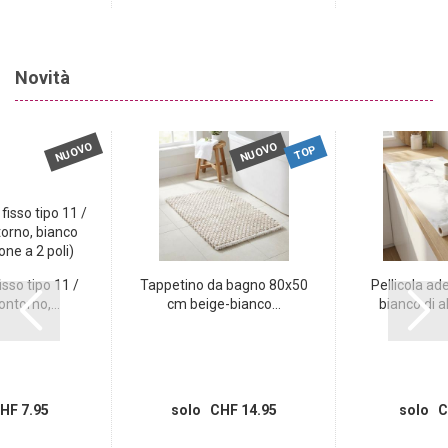
Novità
NUOVO
NUOVO
TOP
sso tipo 11 /
Tappetino da bagno 80x50
Pellicola a
ontorno,...
cm beige-bianco...
bianco di al
HF 7.95
solo CHF 14.95
solo C