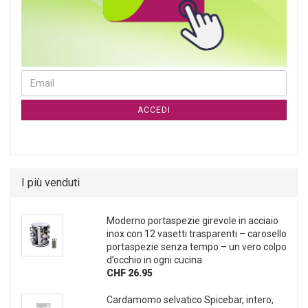
CONTINUA ALLA PAGINA DI ISCRIZIONE ALLA NEWSLETTER
Email
ACCEDI
I più venduti
Moderno portaspezie girevole in acciaio
inox con 12 vasetti trasparenti – carosello
portaspezie senza tempo – un vero colpo
d’occhio in ogni cucina
CHF 26.95
Cardamomo selvatico Spicebar, intero,