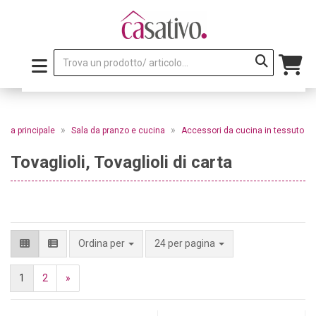
»
»
gina principale
Sala da pranzo e cucina
Accessori da cucina in tessuto
Tovaglioli, Tovaglioli di carta
per pagina
Ordina per
24 per pagina
1
2
»