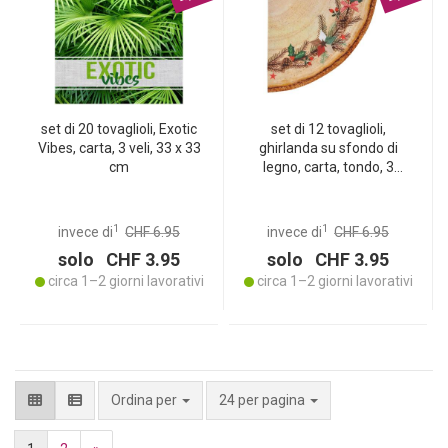
set di 20 tovaglioli, Exotic
set di 12 tovaglioli,
Vibes, carta, 3 veli, 33 x 33
ghirlanda su sfondo di
cm
legno, carta, tondo, 3
strati, 33 x 33 cm
1
1
invece di
CHF 6.95
invece di
CHF 6.95
solo CHF 3.95
solo CHF 3.95
circa 1–2 giorni lavorativi
circa 1–2 giorni lavorativi
per pagina
Ordina per
24 per pagina