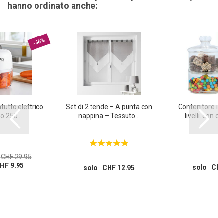
hanno ordinato anche:
-66%
tutto elettrico
Set di 2 tende – A punta con
Contenitore i
o 250...
nappina – Tessuto...
livelli, con 
CHF 29.95
HF 9.95
solo CH
solo CHF 12.95