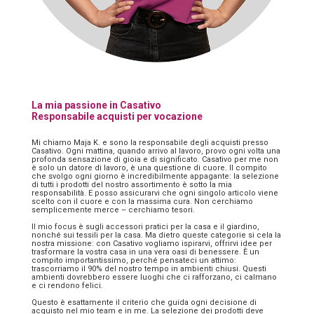
La mia passione in Casativo
Responsabile acquisti per vocazione
Mi chiamo Maja K. e sono la responsabile degli acquisti presso
Casativo. Ogni mattina, quando arrivo al lavoro, provo ogni volta una
profonda sensazione di gioia e di significato. Casativo per me non
è solo un datore di lavoro, è una questione di cuore. Il compito
che svolgo ogni giorno è incredibilmente appagante: la selezione
di tutti i prodotti del nostro assortimento è sotto la mia
responsabilità. E posso assicurarvi che ogni singolo articolo viene
scelto con il cuore e con la massima cura. Non cerchiamo
semplicemente merce – cerchiamo tesori.
Il mio focus è sugli accessori pratici per la casa e il giardino,
nonché sui tessili per la casa. Ma dietro queste categorie si cela la
nostra missione: con Casativo vogliamo ispirarvi, offrirvi idee per
trasformare la vostra casa in una vera oasi di benessere. È un
compito importantissimo, perché pensateci un attimo:
trascorriamo il 90% del nostro tempo in ambienti chiusi. Questi
ambienti dovrebbero essere luoghi che ci rafforzano, ci calmano
e ci rendono felici.
Questo è esattamente il criterio che guida ogni decisione di
acquisto nel mio team e in me. La selezione dei prodotti deve