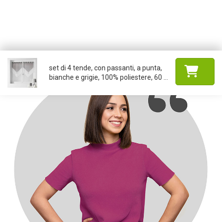
set di 4 tende, con passanti, a punta,
bianche e grigie, 100% poliestere, 60 ...