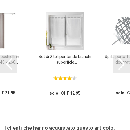
cchielli in
Set di 2 teli per tende bianchi
Spilla porta-t
40 x 260...
– superficie...
decorati
F 21.95
solo C
solo CHF 12.95
I clienti che hanno acquistato questo articolo,