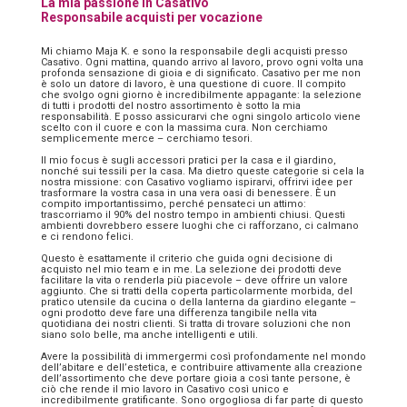
La mia passione in Casativo
Responsabile acquisti per vocazione
Mi chiamo Maja K. e sono la responsabile degli acquisti presso
Casativo. Ogni mattina, quando arrivo al lavoro, provo ogni volta una
profonda sensazione di gioia e di significato. Casativo per me non
è solo un datore di lavoro, è una questione di cuore. Il compito
che svolgo ogni giorno è incredibilmente appagante: la selezione
di tutti i prodotti del nostro assortimento è sotto la mia
responsabilità. E posso assicurarvi che ogni singolo articolo viene
scelto con il cuore e con la massima cura. Non cerchiamo
semplicemente merce – cerchiamo tesori.
Il mio focus è sugli accessori pratici per la casa e il giardino,
nonché sui tessili per la casa. Ma dietro queste categorie si cela la
nostra missione: con Casativo vogliamo ispirarvi, offrirvi idee per
trasformare la vostra casa in una vera oasi di benessere. È un
compito importantissimo, perché pensateci un attimo:
trascorriamo il 90% del nostro tempo in ambienti chiusi. Questi
ambienti dovrebbero essere luoghi che ci rafforzano, ci calmano
e ci rendono felici.
Questo è esattamente il criterio che guida ogni decisione di
acquisto nel mio team e in me. La selezione dei prodotti deve
facilitare la vita o renderla più piacevole – deve offrire un valore
aggiunto. Che si tratti della coperta particolarmente morbida, del
pratico utensile da cucina o della lanterna da giardino elegante –
ogni prodotto deve fare una differenza tangibile nella vita
quotidiana dei nostri clienti. Si tratta di trovare soluzioni che non
siano solo belle, ma anche intelligenti e utili.
Avere la possibilità di immergermi così profondamente nel mondo
dell’abitare e dell’estetica, e contribuire attivamente alla creazione
dell’assortimento che deve portare gioia a così tante persone, è
ciò che rende il mio lavoro in Casativo così unico e
incredibilmente gratificante. Sono orgogliosa di far parte di questo