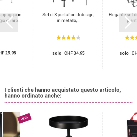
appoggio in
Set di 3 portafiori di design,
Elegante set di
io chiaro...
in metallo,...
piante
F 29.95
solo CHF 34.95
solo CH
I clienti che hanno acquistato questo articolo,
hanno ordinato anche:
-83%