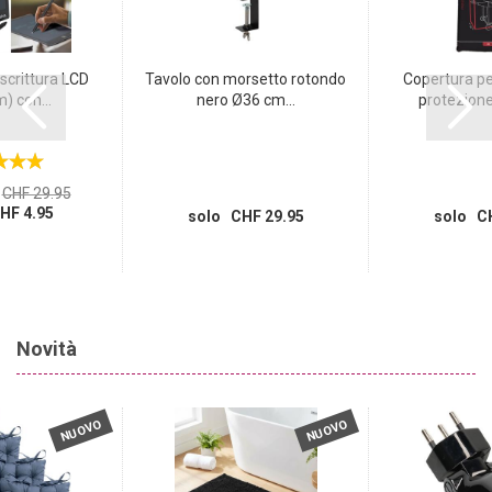
scrittura LCD
Tavolo con morsetto rotondo
Copertura per
) con...
nero Ø36 cm...
protezione 
CHF 29.95
HF 4.95
solo CHF 29.95
solo CH
Novità
NUOVO
NUOVO