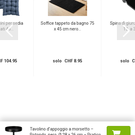
ini per sedia
Soffice tappeto da bagno 75
Spina di giunz
ti 46...
x 45 cm nero...
13, a 3 
F 104.95
solo CHF 8.95
solo C
Tavolino d’appoggio a morsetto –
Rotondo, nero, Ø 28 x 26 cm – Pratico