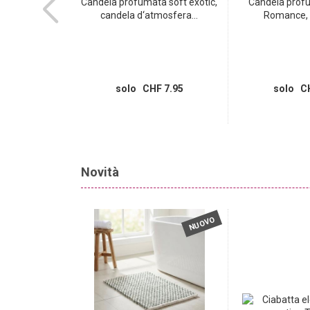
ficatore auto
Candela profumata soft exotic,
Candela prof
ile...
candela d‘atmosfera...
Romance, c
HF 29.95
 8.95
solo CHF 7.95
solo CH
Novità
NUOVO
NUOVO