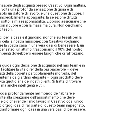
sabile degli acquisti presso Casativo. Ogni mattina,
i volta una profonda sensazione di gioia e di
solo un datore di lavoro, è una questione di cuore. Il
ncredibilmente appagante: la selezione di tutti i
 sotto la mia responsabilità. E posso assicurarvi che
 con il cuore e con la massima cura. Non cerchiamo
 tesori.
i per la casa e il giardino, nonché sui tessili per la
i cela la nostra missione: con Casativo vogliamo
mare la vostra casa in una vera oasi di benessere. È un
ensateci un attimo: trascorriamo il 90% del nostro
mbienti dovrebbero essere luoghi che ci rafforzano,
he guida ogni decisione di acquisto nel mio team e in
facilitare la vita o renderla più piacevole – deve
tratti della coperta particolarmente morbida, del
 lanterna da giardino elegante – ogni prodotto deve
ita quotidiana dei nostri clienti. Si tratta di trovare
ma anche intelligenti e utili.
i così profondamente nel mondo dell’abitare e
mente alla creazione dell’assortimento che deve
 è ciò che rende il mio lavoro in Casativo così unico
no orgogliosa di far parte di questo team impegnato,
trasformare ogni casa in una vera oasi di benessere.