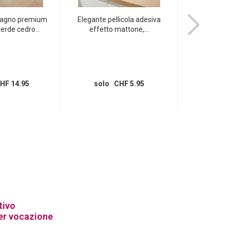
bagno premium
Elegante pellicola adesiva
Tappeto da
erde cedro...
effetto mattone,...
75x45 cm ve
HF 14.95
solo CHF 5.95
solo
tivo
er vocazione