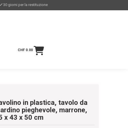
30 giorni per la restituzione
CHF 0.00
avolino in plastica, tavolo da
iardino pieghevole, marrone,
5 x 43 x 50 cm