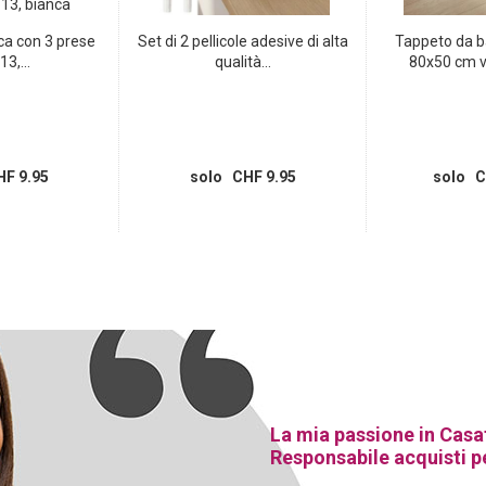
ica con 3 prese
Set di 2 pellicole adesive di alta
Tappeto da 
13,...
qualità...
80x50 cm v
F 9.95
solo CHF 9.95
solo C
La mia passione in Casa
Responsabile acquisti p