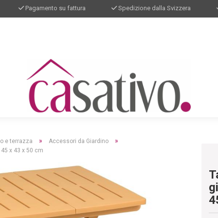
Pagamento su fattura
Spedizione dalla Svizzera
»
»
no e terrazza
Accessori da Giardino
, 45 x 43 x 50 cm
T
g
4