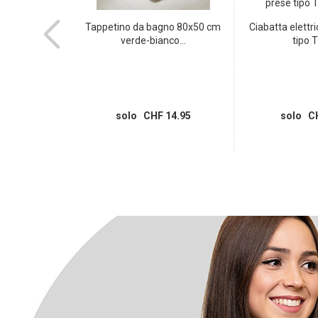
ncernierata e
Tappetino da bagno 80x50 cm
Ciabatta elettr
,...
verde-bianco...
tipo T
 5.95
solo CHF 14.95
solo CH