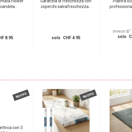
umata Flower
Garanzia di freschezza con
Piastra s
andela...
coperchi salvafreschezza...
professionale
1
invece di
solo C
F 8.95
solo CHF 4.95
NUOVO
NUOVO