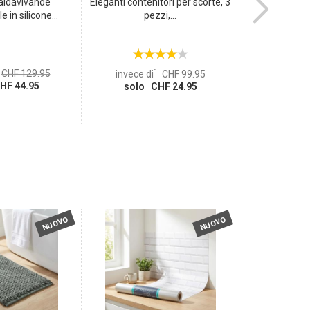
caldavivande
Eleganti contenitori per scorte, 3
Set completo d
 in silicone...
pezzi,...
da 33
1
CHF 129.95
invece d
invece di
CHF 99.95
HF 44.95
solo
solo CHF 24.95
NUOVO
NUOVO