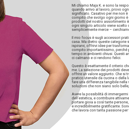
Mi chiamo Maja K. e sono la respon
quando arrivo al lavoro, provo ogn
significato. Casativo per me non è 
compito che svolgo ogni giorno è i
prodotti del nostro assortimento è
ogni singolo articolo viene scelto
semplicemente merce – cerchiamo
Il mio focus è sugli accessori pratic
casa. Ma dietro queste categorie s
ispirarvi, offrirvi idee per trasfor
compito importantissimo, perché p
tempo in ambienti chiusi. Questi a
ci calmano e ci rendono felici.
Questo è esattamente il criterio c
me. La selezione dei prodotti deve 
offrire un valore aggiunto. Che si 
pratico utensile da cucina o della
fare una differenza tangibile nella v
soluzioni che non siano solo belle, 
Avere la possibilità di immergerm
dell’estetica, e contribuire attiva
portare gioia a così tante persone,
e incredibilmente gratificante. So
che lavora con tanta passione per 