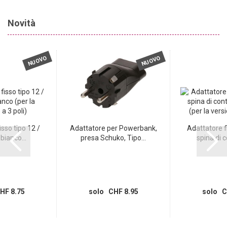
Novità
NUOVO
NUOVO
sso tipo 12 /
Adattatore per Powerbank,
Adattatore fi
bianco...
presa Schuko, Tipo...
spina di c
HF 8.75
solo CHF 8.95
solo C