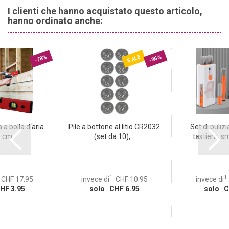
I clienti che hanno acquistato questo articolo,
hanno ordinato anche:
SALE
-78%
-36%
 a bolla d‘aria
Pile a bottone al litio CR2032
Set di pulizi
 cm...
(set da 10),...
tastiera, s
1
1
CHF 17.95
invece di
CHF 10.95
invece di
HF 3.95
solo CHF 6.95
solo C