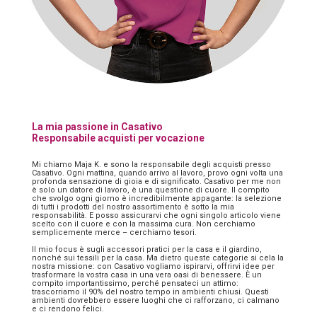
La mia passione in Casativo
Responsabile acquisti per vocazione
Mi chiamo Maja K. e sono la responsabile degli acquisti presso
Casativo. Ogni mattina, quando arrivo al lavoro, provo ogni volta una
profonda sensazione di gioia e di significato. Casativo per me non
è solo un datore di lavoro, è una questione di cuore. Il compito
che svolgo ogni giorno è incredibilmente appagante: la selezione
di tutti i prodotti del nostro assortimento è sotto la mia
responsabilità. E posso assicurarvi che ogni singolo articolo viene
scelto con il cuore e con la massima cura. Non cerchiamo
semplicemente merce – cerchiamo tesori.
Il mio focus è sugli accessori pratici per la casa e il giardino,
nonché sui tessili per la casa. Ma dietro queste categorie si cela la
nostra missione: con Casativo vogliamo ispirarvi, offrirvi idee per
trasformare la vostra casa in una vera oasi di benessere. È un
compito importantissimo, perché pensateci un attimo:
trascorriamo il 90% del nostro tempo in ambienti chiusi. Questi
ambienti dovrebbero essere luoghi che ci rafforzano, ci calmano
e ci rendono felici.