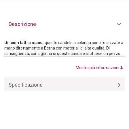
Descrizione
Unicum fatti a mano:
queste candele a colonna sono realizzate a
mano direttamente a Berna con materiali di alta qualità. Di
conseguenza, con ognuna di queste candele si ottiene un pezzo
unico per la propria casa. Gli splendidi colori rendono le candele un
grazioso accessorio per la casa che dispiega tutto il suo effetto
Mostra piú informazioni
quando viene acceso: una fonte di luce bella e magica che emana
una fragranza raffinata e inonda gli spazi abitativi di un delicato
bagliore.
Specificazione
Si adatta a qualsiasi tipo di interno:
il design moderno e senza
tempo di queste candele a colonna si adatta a qualsiasi interno. La
luce calda della candela porta un’armoniosa sensazione di
comfort in salotto o in camera da letto, in bagno, in cucina o sul
balcone e sulla terrazza.
Nessuna produzione di massa:
Queste candele sono state
prodotte in una piccola ma raffinata azienda familiare. La