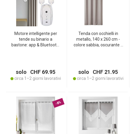
Motore intelligente per
Tenda con occhielli in
tende su binario a
metallo, 140 x 260 cm -
bastone: app & Bluetooth,
colore sabbia, oscurante e
SmartLife – apritenda con
fonoassorbente -
movimento automatico
poliestere, lavabile in
delle tende via
lavatrice, per soffitti alti
smartphone
solo CHF 69.95
solo CHF 21.95
circa 1–2 giorni lavorativi
circa 1–2 giorni lavorativi
-8%