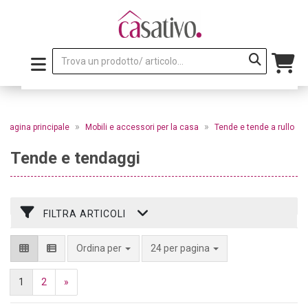
»
»
Pagina principale
Mobili e accessori per la casa
Tende e tende a rullo
Tende e tendaggi
FILTRA ARTICOLI
per pagina
Ordina per
24 per pagina
1
2
»