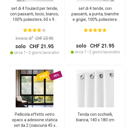
set di 4 foulard per tende,
set di 4 tende, con
con passanti, liscio, bianco,
passanti, a punta, bianche
100% poliestere, 60 x 90
e grigie, 100% poliestere,
cm
60 x 90 cm
3
invece di
CHF 23.90
solo CHF 21.95
solo CHF 21.95
circa 1–2 giorni lavorativi
circa 1–2 giorni lavorativi
SALE
-76%
Pellicola effetto vetro
Tenda con occhielli,
opaco a adesione statica
bianca, 140 x 180 cm
set da 2 (ciascuna 45 x