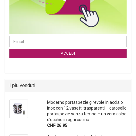
CONTINUA ALLA PAGINA DI ISCRIZIONE ALLA NEWSLETTER
Email
ACCEDI
I più venduti
Moderno portaspezie girevole in acciaio
inox con 12 vasetti trasparenti – carosello
portaspezie senza tempo – un vero colpo
d’occhio in ogni cucina
CHF 26.95