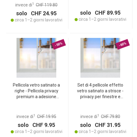
rimovibile senza residui
tende per la vostra casa
1
invece di
CHF 119.80
solo CHF 89.95
solo CHF 24.95
circa 1–2 giorni lavorativi
circa 1–2 giorni lavorativi
-50%
-60%
Pellicola vetro satinato a
Set di 4 pellicole effetto
righe - Pellicola privacy
vetro satinato a strisce -
premium a adesione
privacy per finestre e
statica per finestre, porte,
porte, adesione statica,
bagno, ufficio - 50 x 200
riutilizzabile - 50 x 200 cm,
cm - Riutilizzabile
traslucida, ritagliabile
1
1
invece di
CHF 19.95
invece di
CHF 79.80
solo CHF 9.95
solo CHF 31.95
circa 1–2 giorni lavorativi
circa 1–2 giorni lavorativi