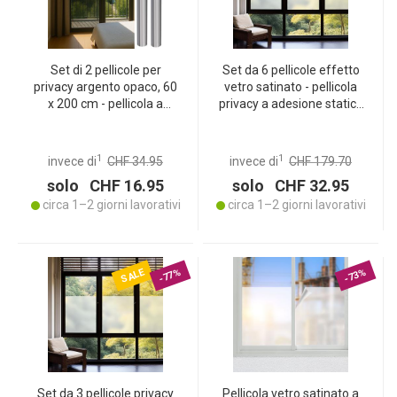
Set di 2 pellicole per
Set da 6 pellicole effetto
privacy argento opaco, 60
vetro satinato - pellicola
x 200 cm - pellicola a
privacy a adesione statica
specchio autoadesiva con
- 45 x 200 cm - opaca &
protezione UV - riduce il
traslucida per bagno,
calore, ideale per finestre,
ufficio, spogliatoio -
1
1
invece di
CHF 34.95
invece di
CHF 179.70
ufficio e ambienti abitativi
removibile senza residui
solo CHF 16.95
solo CHF 32.95
circa 1–2 giorni lavorativi
circa 1–2 giorni lavorativi
SALE
-77%
-73%
Set da 3 pellicole privacy
Pellicola vetro satinato a