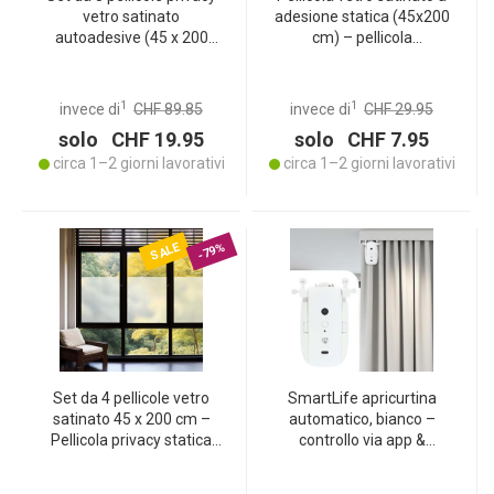
vetro satinato
adesione statica (45x200
autoadesive (45 x 200
cm) – pellicola
cm): pellicola statica per
schermante, opaca &
finestre di bagno, cucina e
traslucida – pellicola per
ufficio. Applicazione senza
finestre autoadesiva
1
1
invece di
CHF 89.85
invece di
CHF 29.95
fatica
senza colla
solo CHF 19.95
solo CHF 7.95
circa 1–2 giorni lavorativi
circa 1–2 giorni lavorativi
SALE
-79%
Set da 4 pellicole vetro
SmartLife apricurtina
satinato 45 x 200 cm –
automatico, bianco –
Pellicola privacy statica
controllo via app &
per finestre, bagno, ufficio
Bluetooth, per binario I/U,
– Traslucida, ritagliabile e
controllo smart delle