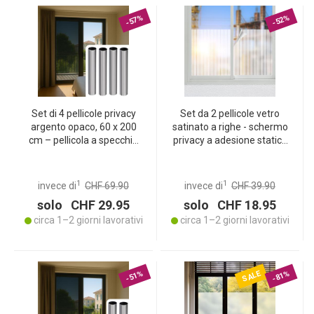
-57%
-52%
Set di 4 pellicole privacy
Set da 2 pellicole vetro
argento opaco, 60 x 200
satinato a righe - schermo
cm – pellicola a specchio
privacy a adesione statica
autoadesiva con
per finestre e porte in
protezione UV – riduce il
bagno e ufficio - 50x200
calore, ideale per finestre,
cm, ritagliabile e
1
1
invece di
CHF 69.90
invece di
CHF 39.90
ufficio e locali abitativi
riutilizzabile
solo CHF 29.95
solo CHF 18.95
circa 1–2 giorni lavorativi
circa 1–2 giorni lavorativi
SALE
-51%
-81%