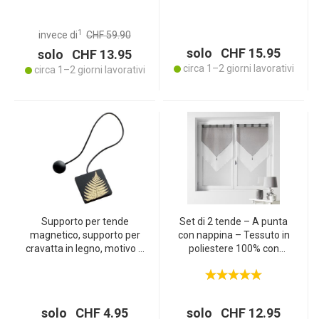
200 cm) – pellicola
schermante, opaca &
traslucida – pellicola per
1
invece di
CHF 59.90
finestre senza colla
solo CHF 15.95
solo CHF 13.95
circa 1–2 giorni lavorativi
circa 1–2 giorni lavorativi
Supporto per tende
Set di 2 tende – A punta
magnetico, supporto per
con nappina – Tessuto in
cravatta in legno, motivo a
poliestere 100% con
foglie, nero, oro, 43 x 6 x 6
superficie liscia – Bianco &
cm
grigio – 60x90 cm –
Protegge la privacy
solo CHF 4.95
solo CHF 12.95