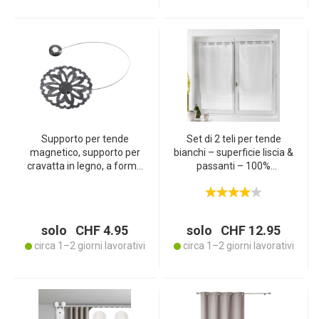
Supporto per tende
Set di 2 teli per tende
magnetico, supporto per
bianchi – superficie liscia &
cravatta in legno, a forma
passanti – 100%
di fiore, nero, argento, 30 x
poliestere 60x90 cm –
Ø 8 cm
trasparenti – protezione
della privacy & atmosfera
accogliente
solo CHF 4.95
solo CHF 12.95
circa 1–2 giorni lavorativi
circa 1–2 giorni lavorativi