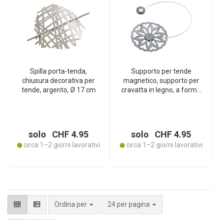
Spilla porta-tenda,
Supporto per tende
chiusura decorativa per
magnetico, supporto per
tende, argento, Ø 17 cm
cravatta in legno, a forma
di fiore, grigio, argento, 30
x Ø 8 cm
solo CHF 4.95
solo CHF 4.95
circa 1–2 giorni lavorativi
circa 1–2 giorni lavorativi
per pagina
Ordina per
24 per pagina