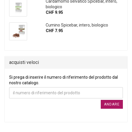
Cardamomo selvatico Spicebar, intero,
biologico
CHF 9.95
Cumino Spicebar, intero, biologico
CHF 7.95
acquisti veloci
SI PREGA DI INSERIRE IL NUMERO DI RIFERIMENTO DEL PRO
Si prega di inserire il numero di riferimento del prodotto dal
nostro catalogo.
ANDARE